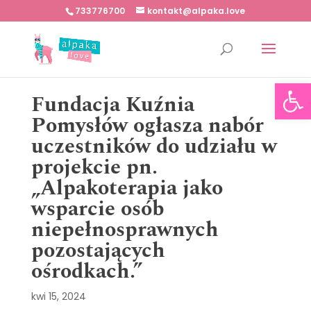
733776700
kontakt@alpaka.love
Otwórz 
Fundacja Kuźnia
Pomysłów ogłasza nabór
uczestników do udziału w
projekcie pn.
„Alpakoterapia jako
wsparcie osób
niepełnosprawnych
pozostających
ośrodkach.”
kwi 15, 2024